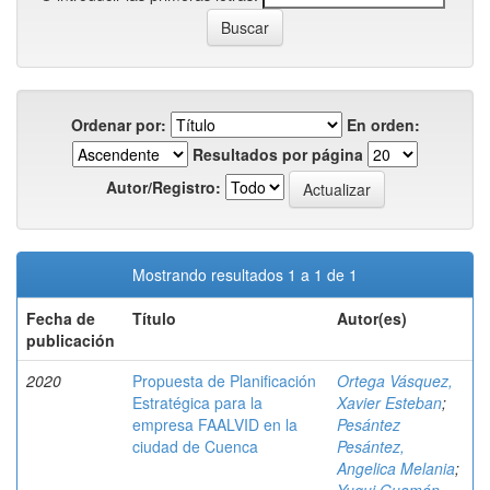
Ordenar por:
En orden:
Resultados por página
Autor/Registro:
Mostrando resultados 1 a 1 de 1
Fecha de
Título
Autor(es)
publicación
2020
Propuesta de Planificación
Ortega Vásquez,
Estratégica para la
Xavier Esteban
;
empresa FAALVID en la
Pesántez
ciudad de Cuenca
Pesántez,
Angelica Melania
;