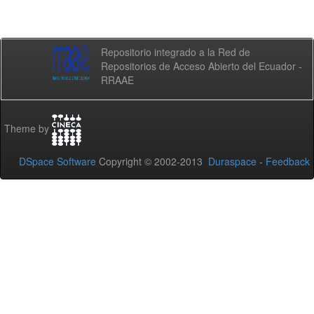
Repositorio integrado a la Red de
Repositorios de Acceso Abierto del Ecuador -
RRAAE
Theme by
DSpace Software
Copyright © 2002-2013
Duraspace
-
Feedback