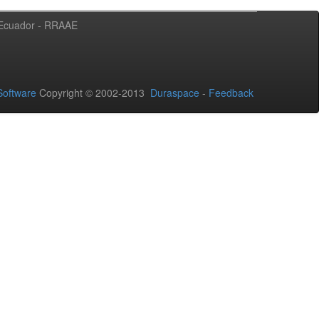
l Ecuador - RRAAE
oftware
Copyright © 2002-2013
Duraspace
-
Feedback