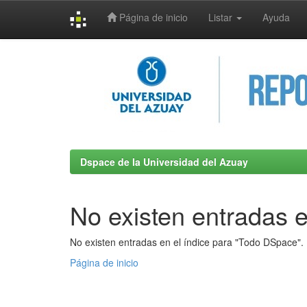
Página de inicio
Listar
Ayuda
Skip
navigation
Dspace de la Universidad del Azuay
No existen entradas e
No existen entradas en el índice para "Todo DSpace".
Página de inicio