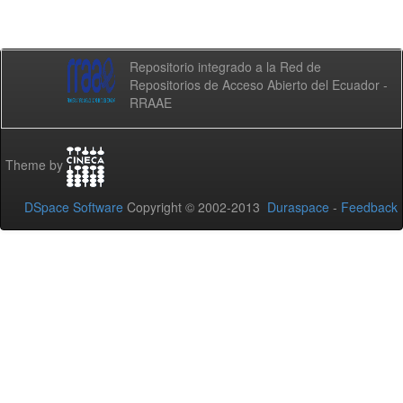
Repositorio integrado a la Red de
Repositorios de Acceso Abierto del Ecuador -
RRAAE
Theme by
DSpace Software
Copyright © 2002-2013
Duraspace
-
Feedback