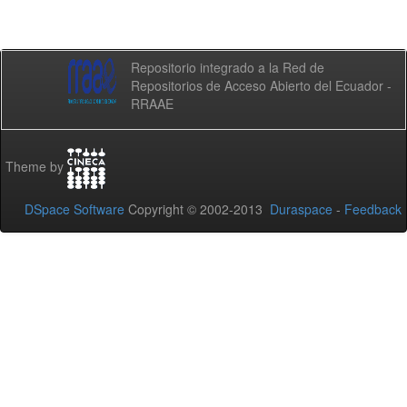
Repositorio integrado a la Red de
Repositorios de Acceso Abierto del Ecuador -
RRAAE
Theme by
DSpace Software
Copyright © 2002-2013
Duraspace
-
Feedback