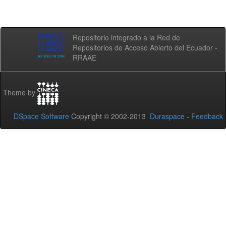
Repositorio integrado a la Red de
Repositorios de Acceso Abierto del Ecuador -
RRAAE
Theme by
DSpace Software
Copyright © 2002-2013
Duraspace
-
Feedback