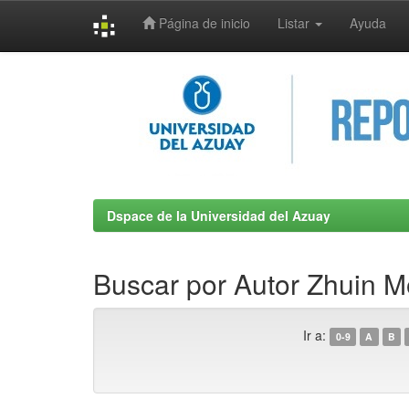
Página de inicio
Listar
Ayuda
Skip
navigation
Dspace de la Universidad del Azuay
Buscar por Autor Zhuin M
Ir a:
0-9
A
B