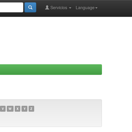
Servicios
Language
V
W
X
Y
Z