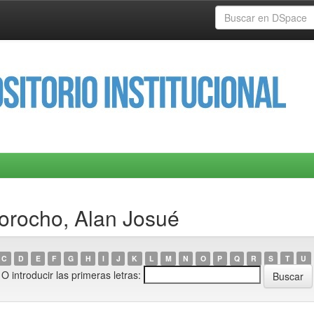
orocho, Alan Josué
C
D
E
F
G
H
I
J
K
L
M
N
O
P
Q
R
S
T
U
O introducir las primeras letras: