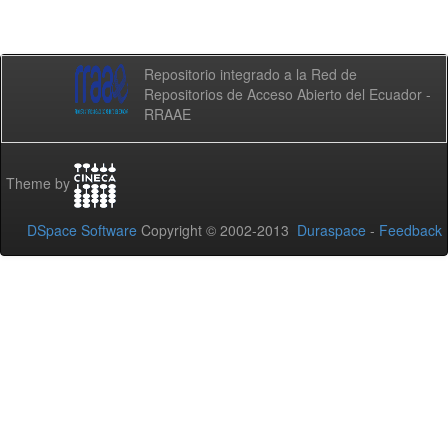
Repositorio integrado a la Red de
Repositorios de Acceso Abierto del Ecuador -
RRAAE
Theme by
DSpace Software
Copyright © 2002-2013
Duraspace
-
Feedback