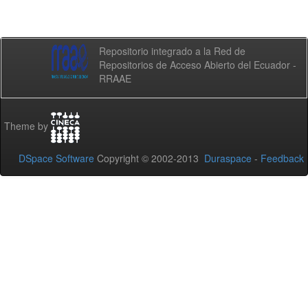
Repositorio integrado a la Red de
Repositorios de Acceso Abierto del Ecuador -
RRAAE
Theme by
DSpace Software
Copyright © 2002-2013
Duraspace
-
Feedback