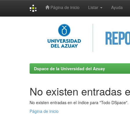
Página de inicio
Listar
Ayuda
Skip
navigation
Dspace de la Universidad del Azuay
No existen entradas e
No existen entradas en el índice para "Todo DSpace".
Página de inicio