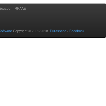
l Ecuador - RRAAE
oftware
Copyright © 2002-2013
Duraspace
-
Feedback