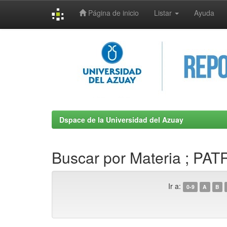
Página de inicio
Listar
Ayuda
Skip
navigation
Dspace de la Universidad del Azuay
Buscar por Materia ; P
Ir a:
0-9
A
B