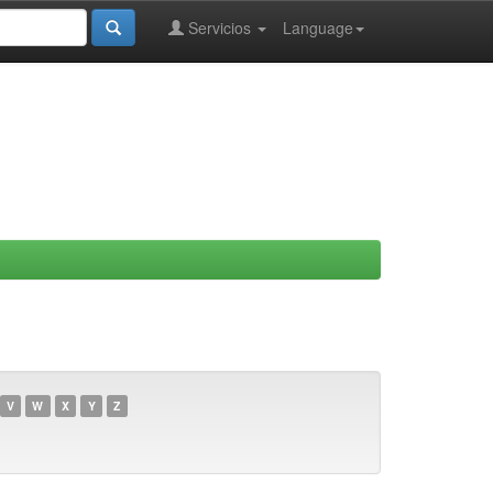
Servicios
Language
V
W
X
Y
Z