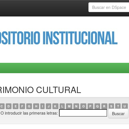
ATRIMONIO CULTURAL
C
D
E
F
G
H
I
J
K
L
M
N
O
P
Q
R
S
T
U
O introducir las primeras letras: