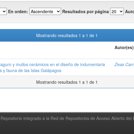
En orden:
Resultados por página
Auto
Mostrando resultados 1 a 1 de 1
Autor(es)
araguro y mullos cerámicos en el diseño de indumentaria
Zeas Carri
ra y fauna de las Islas Galápagos
Mostrando resultados 1 a 1 de 1
Repositorio integrado a la Red de Repositorios de Acceso Abierto de