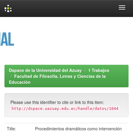
Skip
navigation
Dspace de la Universidad del Azuay
1 Trabajos
Facultad de Filosofía, Letras y Ciencias de la
Educación
Please use this identifier to cite or link to this item:
http://dspace.uazuay.edu.ec/handle/datos/1044
Title:
Procedimientos dramáticos como intervención