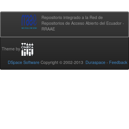
Repositorio integrado a la Red de
Repositorios de Acceso Abierto del Ecuador -
RRAAE
Theme by
DSpace Software
Copyright © 2002-2013
Duraspace
-
Feedback