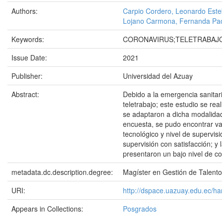
Authors:
Carpio Cordero, Leonardo Est
Lojano Carmona, Fernanda Pa
Keywords:
CORONAVIRUS;TELETRABAJO
Issue Date:
2021
Publisher:
Universidad del Azuay
Abstract:
Debido a la emergencia sanitari
teletrabajo; este estudio se re
se adaptaron a dicha modalidad
encuesta, se pudo encontrar vari
tecnológico y nivel de supervisi
supervisión con satisfacción; 
presentaron un bajo nivel de co
metadata.dc.description.degree:
Magíster en Gestión de Talen
URI:
http://dspace.uazuay.edu.ec/h
Appears in Collections:
Posgrados