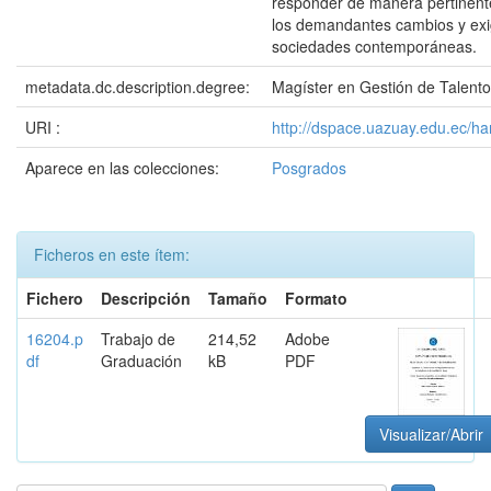
responder de manera pertinente
los demandantes cambios y exi
sociedades contemporáneas.
metadata.dc.description.degree:
Magíster en Gestión de Talen
URI :
http://dspace.uazuay.edu.ec/h
Aparece en las colecciones:
Posgrados
Ficheros en este ítem:
Fichero
Descripción
Tamaño
Formato
16204.p
Trabajo de
214,52
Adobe
df
Graduación
kB
PDF
Visualizar/Abrir