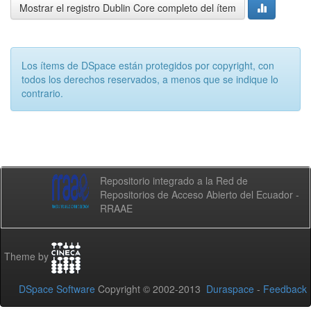
Mostrar el registro Dublin Core completo del ítem
Los ítems de DSpace están protegidos por copyright, con
todos los derechos reservados, a menos que se indique lo
contrario.
Repositorio integrado a la Red de
Repositorios de Acceso Abierto del Ecuador -
RRAAE
Theme by
DSpace Software
Copyright © 2002-2013
Duraspace
-
Feedback