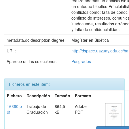
realizó además un análisis bibl
un enfoque bioético Principialist
conflictos como: falta de conoci
conflicto de intereses, comunic
inadecuada, resultados erróneo
y falta de confidencialidad.
metadata.dc.description.degree:
Magíster en Bioética
URI :
http://dspace.uazuay.edu.ec/h
Aparece en las colecciones:
Posgrados
Ficheros en este ítem:
Fichero
Descripción
Tamaño
Formato
16360.p
Trabajo de
864,5
Adobe
df
Graduación
kB
PDF