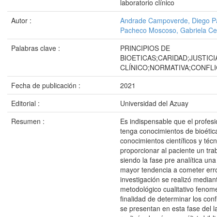
laboratorio clínico
Autor :
Andrade Campoverde, Diego P
Pacheco Moscoso, Gabriela Cec
Palabras clave :
PRINCIPIOS DE
BIOETICAS;CARIDAD;JUSTIC
CLÍNICO;NORMATIVA;CONFL
Fecha de publicación :
2021
Editorial :
Universidad del Azuay
Resumen :
Es indispensable que el profesi
tenga conocimientos de bioéti
conocimientos científicos y téc
proporcionar al paciente un tra
siendo la fase pre analítica una
mayor tendencia a cometer erro
investigación se realizó media
metodológico cualitativo fenome
finalidad de determinar los conf
se presentan en esta fase del l