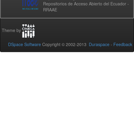
Repositorios de Acceso Abierto del Ecuador -
RRAAE
Theme by
DSpace Software
Copyright © 2002-2013
Duraspace
-
Feedback