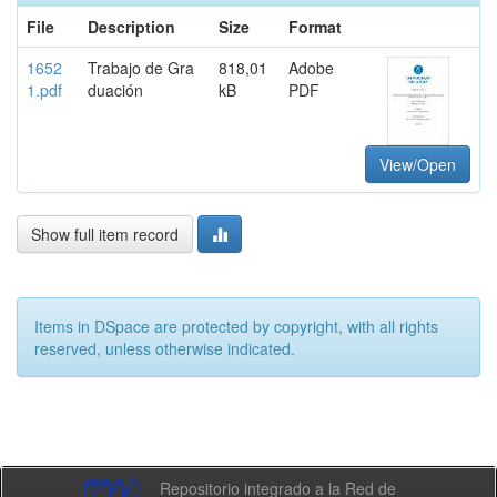
File
Description
Size
Format
1652
Trabajo de Gra
818,01
Adobe
1.pdf
duación
kB
PDF
View/Open
Show full item record
Items in DSpace are protected by copyright, with all rights
reserved, unless otherwise indicated.
Repositorio integrado a la Red de