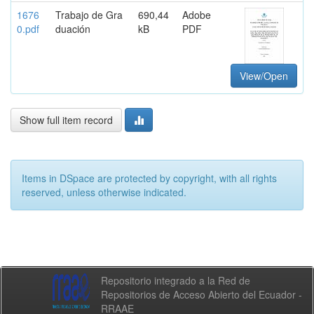
1676
Trabajo de Gra
690,44
Adobe
0.pdf
duación
kB
PDF
View/Open
Show full item record
Items in DSpace are protected by copyright, with all rights
reserved, unless otherwise indicated.
Repositorio integrado a la Red de
Repositorios de Acceso Abierto del Ecuador -
RRAAE