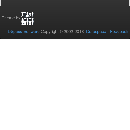
Theme by
DSpace Software
Copyright © 2002-2013
Duraspace
-
Feedback