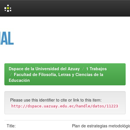
Skip
navigation
Dspace de la Universidad del Azuay
1 Trabajos
Facultad de Filosofía, Letras y Ciencias de la
Educación
Please use this identifier to cite or link to this item:
http://dspace.uazuay.edu.ec/handle/datos/11223
Title:
Plan de estrategias metodológi