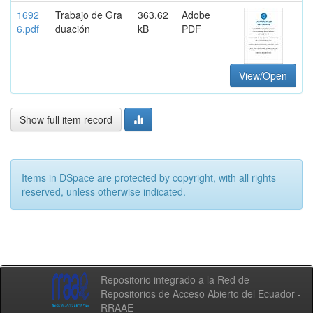
1692
Trabajo de Gra
363,62
Adobe
6.pdf
duación
kB
PDF
View/Open
Show full item record
Items in DSpace are protected by copyright, with all rights
reserved, unless otherwise indicated.
Repositorio integrado a la Red de
Repositorios de Acceso Abierto del Ecuador -
RRAAE