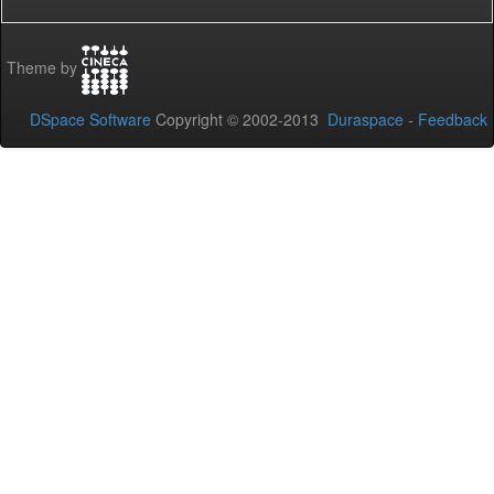
Theme by
DSpace Software
Copyright © 2002-2013
Duraspace
-
Feedback