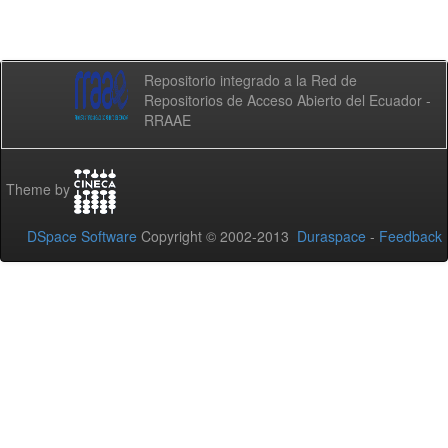
Repositorio integrado a la Red de
Repositorios de Acceso Abierto del Ecuador -
RRAAE
Theme by
DSpace Software
Copyright © 2002-2013
Duraspace
-
Feedback