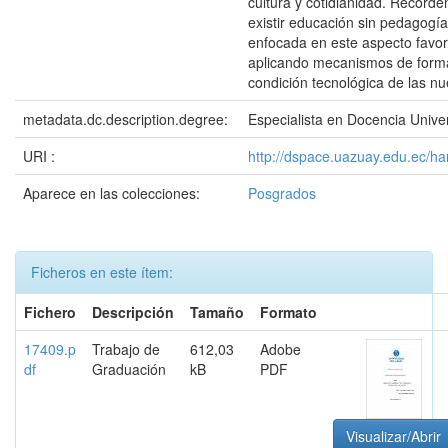
cultura y cotidianidad. Recor
existir educación sin pedagogí
enfocada en este aspecto favor
aplicando mecanismos de forma
condición tecnológica de las n
metadata.dc.description.degree:
Especialista en Docencia Univer
URI :
http://dspace.uazuay.edu.ec/h
Aparece en las colecciones:
Posgrados
Ficheros en este ítem:
Fichero
Descripción
Tamaño
Formato
17409.p
Trabajo de
612,03
Adobe
df
Graduación
kB
PDF
Visualizar/Abrir