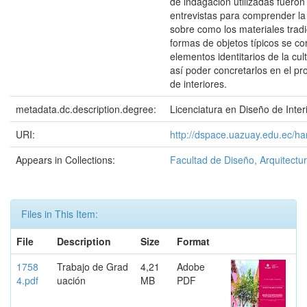
de indagación utilizadas fueron
entrevistas para comprender la
sobre como los materiales tradi
formas de objetos típicos se co
elementos identitarios de la cu
así poder concretarlos en el pr
de interiores.
metadata.dc.description.degree:
Licenciatura en Diseño de Inter
URI:
http://dspace.uazuay.edu.ec/h
Appears in Collections:
Facultad de Diseño, Arquitectur
Files in This Item:
File
Description
Size
Format
1758
Trabajo de Grad
4,21
Adobe
4.pdf
uación
MB
PDF