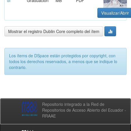
df
Graduación
MB
PDF
Visualizar/Abrir
Mostrar el registro Dublin Core completo del ítem
Los ítems de DSpace están protegidos por copyright, con
todos los derechos reservados, a menos que se indique lo
contrario.
Repositorio integrado a la Red de
Repositorios de Acceso Abierto del Ecuador -
RRAAE