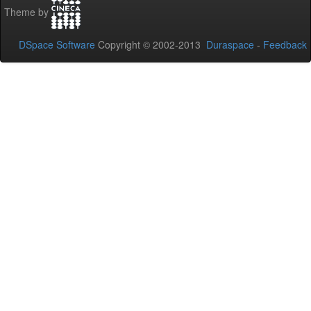
Theme by
DSpace Software
Copyright © 2002-2013
Duraspace
-
Feedback