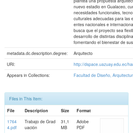
plantea una propuesta arquitec
nuevo estadio en Gualaceo, cu
necesidades funcionales, tecno
culturales adecuadas para las 
entes nacionales e internacion
busca que el proyecto sea flexibl
desarrollo de distintas disciplin
fomentando el bienestar de sus
metadata.dc.description.degree:
Arquitecto
URI:
http://dspace.uazuay.edu.ec/h
Appears in Collections:
Facultad de Diseño, Arquitectur
Files in This Item:
File
Description
Size
Format
1764
Trabajo de Grad
31,1
Adobe
4.pdf
uación
MB
PDF