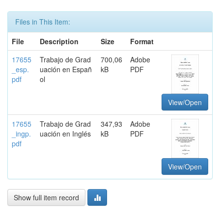
Files in This Item:
File
Description
Size
Format
17655
Trabajo de Grad
700,06
Adobe
_esp.
uación en Españ
kB
PDF
pdf
ol
View/Open
17655
Trabajo de Grad
347,93
Adobe
_ingp.
uación en Inglés
kB
PDF
pdf
View/Open
Show full item record