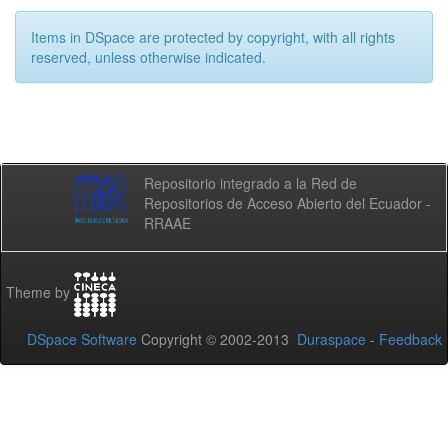
Items in DSpace are protected by copyright, with all rights
reserved, unless otherwise indicated.
Repositorio integrado a la Red de
Repositorios de Acceso Abierto del Ecuador -
RRAAE
Theme by
DSpace Software
Copyright © 2002-2013
Duraspace
-
Feedback