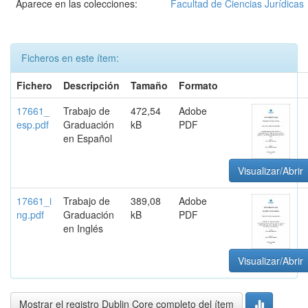
Aparece en las colecciones:
Facultad de Ciencias Jurídicas
Ficheros en este ítem:
Fichero
Descripción
Tamaño
Formato
17661_
Trabajo de
472,54
Adobe
esp.pdf
Graduación
kB
PDF
en Español
Visualizar/Abrir
17661_i
Trabajo de
389,08
Adobe
ng.pdf
Graduación
kB
PDF
en Inglés
Visualizar/Abrir
Mostrar el registro Dublin Core completo del ítem