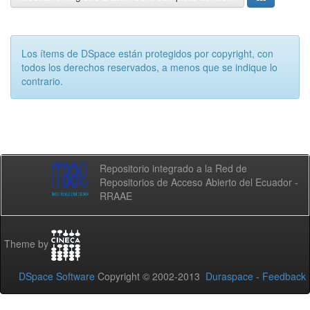
Los ítems de DSpace están protegidos por copyright, con
todos los derechos reservados, a menos que se indique lo
contrario.
Repositorio integrado a la Red de
Repositorios de Acceso Abierto del Ecuador -
RRAAE
Theme by
DSpace Software
Copyright © 2002-2013
Duraspace
-
Feedback