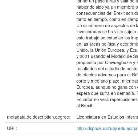
tomar un paso atrás y salir de 
habiendo sido ya un miembro p
consecuencias del Brexit son d
tanto en tiempo, como en camp
Un sinnúmero de aspectos de l
involucradas se ha visto sujeto 
este trabajo se estudian los im
en las áreas política y económi
Unido, la Unión Europea, y Ecu
y 2021 usando el Modelo de Si
propuesto por Onwuegbuzie y F
resultados del estudio demost
de efectos adversos para el Re
corto y mediano plazo, mientra
Europea, aunque no gana con el
espera que sufra en demasía. P
Ecuador no verá repercusiones
al Brexit.
metadata.dc.description.degree:
Licenciatura en Estudios Intern
URI :
http://dspace.uazuay.edu.ec/h