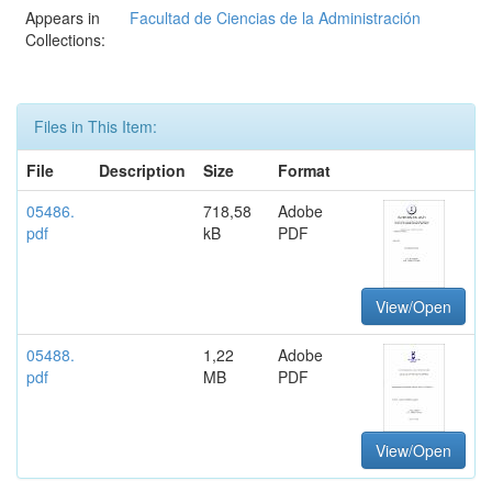
Appears in
Facultad de Ciencias de la Administración
Collections:
Files in This Item:
File
Description
Size
Format
05486.
718,58
Adobe
pdf
kB
PDF
View/Open
05488.
1,22
Adobe
pdf
MB
PDF
View/Open