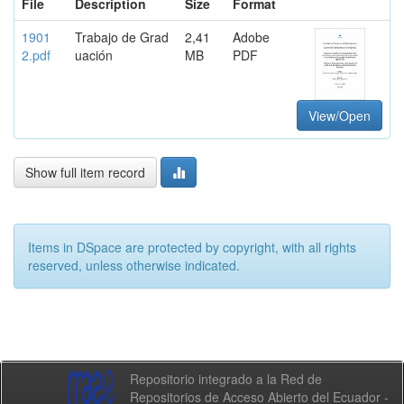
File
Description
Size
Format
1901
Trabajo de Grad
2,41
Adobe
2.pdf
uación
MB
PDF
View/Open
Show full item record
Items in DSpace are protected by copyright, with all rights
reserved, unless otherwise indicated.
Repositorio integrado a la Red de
Repositorios de Acceso Abierto del Ecuador -