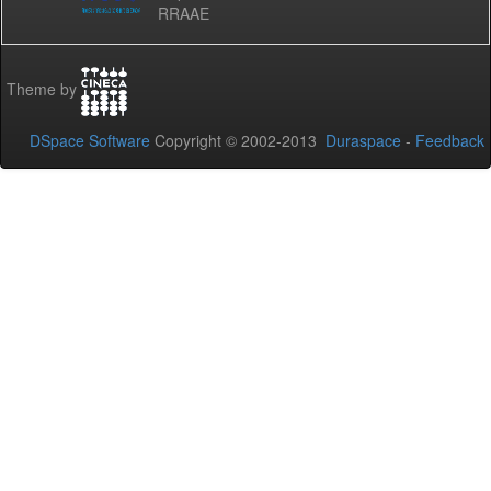
RRAAE
Theme by
DSpace Software
Copyright © 2002-2013
Duraspace
-
Feedback