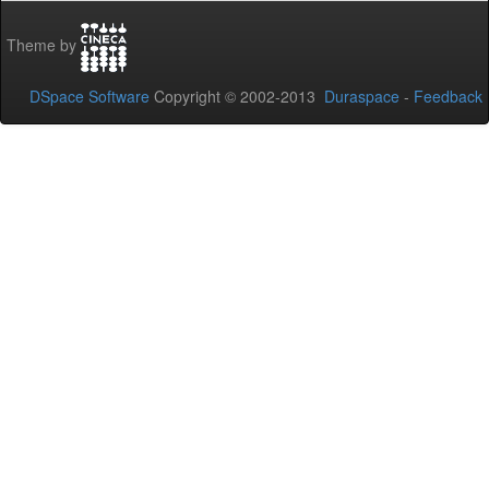
Theme by
DSpace Software
Copyright © 2002-2013
Duraspace
-
Feedback