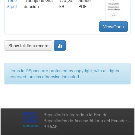
1902
Trabajo de Gra
774,24
Adobe
8.pdf
duación
kB
PDF
View/Open
Show full item record
Items in DSpace are protected by copyright, with all rights
reserved, unless otherwise indicated.
Repositorio integrado a la Red de
Repositorios de Acceso Abierto del Ecuador -
RRAAE