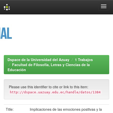
Skip
navigation
Dspace de la Universidad del Azuay
1 Trabajos
Facultad de Filosofía, Letras y Ciencias de la
Educación
Please use this identifier to cite or link to this item:
http://dspace.uazuay.edu.ec/handle/datos/1384
Title:
Implicaciones de las emociones positivas y la