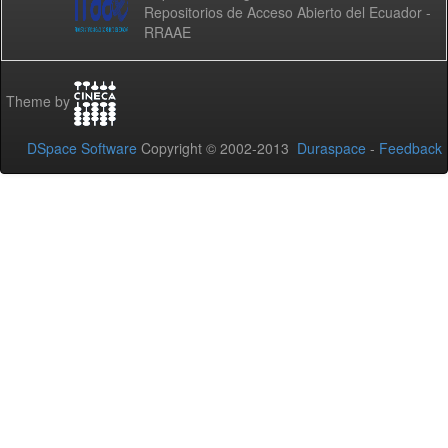
Repositorios de Acceso Abierto del Ecuador -
RRAAE
Theme by
DSpace Software
Copyright © 2002-2013
Duraspace
-
Feedback