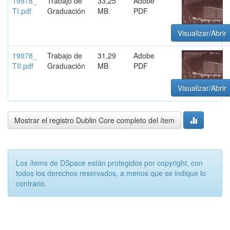
19978_
Trabajo de
33,25
Adobe
TI.pdf
Graduación
MB
PDF
Visualizar/Abrir
19978_
Trabajo de
31,29
Adobe
TII.pdf
Graduación
MB
PDF
Visualizar/Abrir
Mostrar el registro Dublin Core completo del ítem
Los ítems de DSpace están protegidos por copyright, con
todos los derechos reservados, a menos que se indique lo
contrario.