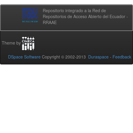
Repositorio integrado a la Red de
Repositorios de Acceso Abierto del Ecuador -
RRAAE
Theme by
DSpace Software
Copyright © 2002-2013
Duraspace
-
Feedback