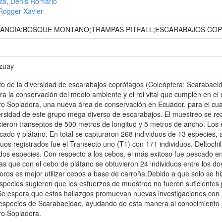
za, Denis Romario
Rogger Xavier
DANCIA;BOSQUE MONTANO;TRAMPAS PITFALL;ESCARABAJOS CO
Azuay
o de la diversidad de escarabajos coprófagos (Coleóptera: Scarabaeid
ra la conservación del medio ambiente y el rol vital que cumplen en el 
o Sopladora, una nueva área de conservación en Ecuador, para el cual 
rsidad de este grupo mega diverso de escarabajos. El muestreo se re
ieron transeptos de 500 metros de longitud y 5 metros de ancho. Los 
ado y plátano. En total se capturaron 268 individuos de 13 especies, 
uos registrados fue el Transecto uno (T1) con 171 individuos. Deltoch
dos especies. Con respecto a los cebos, el más exitoso fue pescado e
ras que con el cebo de plátano se obtuvieron 24 individuos entre los do
eros es mejor utilizar cebos a base de carroña.Debido a que solo se hi
pecies sugieren que los esfuerzos de muestreo no fueron suficientes 
Se espera que estos hallazgos promuevan nuevas investigaciones con r
 especies de Scarabaeidae, ayudando de esta manera al conocimiento y
ro Sopladora.