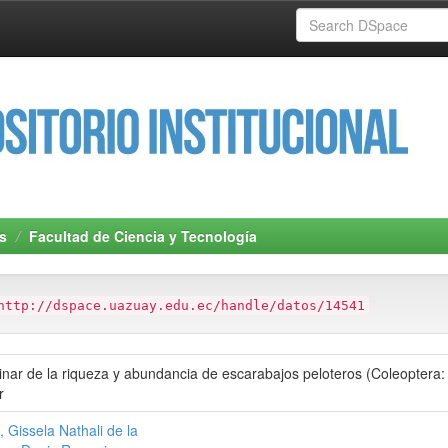
s
Facultad de Ciencia y Tecnología
http://dspace.uazuay.edu.ec/handle/datos/14541
minar de la riqueza y abundancia de escarabajos peloteros (Coleopte
r
Gissela Nathali de la