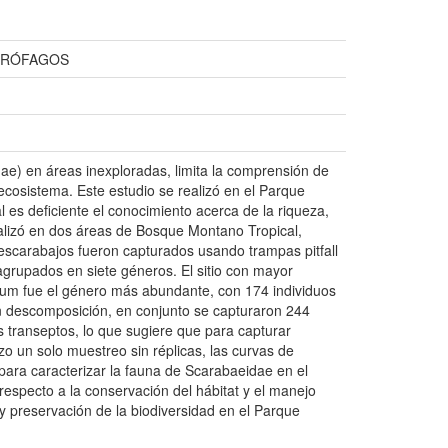
PRÓFAGOS
ae) en áreas inexploradas, limita la comprensión de
ecosistema. Este estudio se realizó en el Parque
es deficiente el conocimiento acerca de la riqueza,
alizó en dos áreas de Bosque Montano Tropical,
escarabajos fueron capturados usando trampas pitfall
agrupados en siete géneros. El sitio con mayor
ilum fue el género más abundante, con 174 individuos
n descomposición, en conjunto se capturaron 244
s transeptos, lo que sugiere que para capturar
zo un solo muestreo sin réplicas, las curvas de
para caracterizar la fauna de Scarabaeidae en el
especto a la conservación del hábitat y el manejo
 preservación de la biodiversidad en el Parque