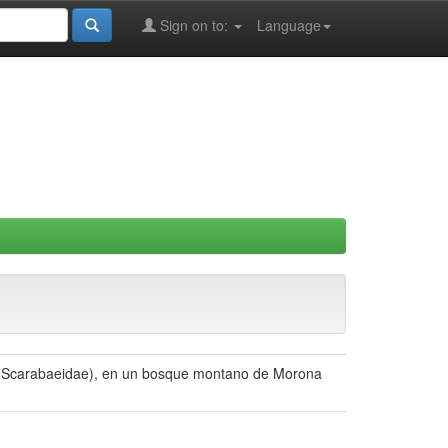
Sign on to:
Language
ra: Scarabaeidae), en un bosque montano de Morona