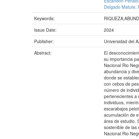
Escandón Peñalo
Delgado Matute, 
Keywords:
RIQUEZA;ABUN
Issue Date:
2024
Publisher:
Universidad del 
Abstract:
El desconocimient
su importancia pa
Nacional Rio Negr
abundancia y dive
donde se establec
con cebos de pesc
número de individ
pertenecientes a 
individuos, mient
escarabajos pelot
acumulación de es
área de estudio. 
sostenible de las
Nacional Rio Neg