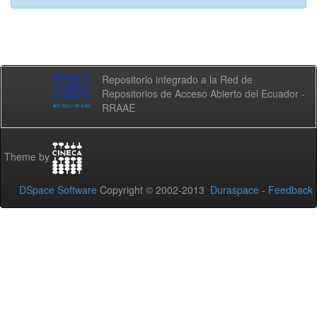
Repositorio integrado a la Red de
Repositorios de Acceso Abierto del Ecuador -
RRAAE
Theme by
DSpace Software
Copyright © 2002-2013
Duraspace
-
Feedback