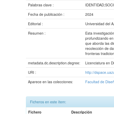
Palabras clave :
IDENTIDAD;SOC
Fecha de publicación :
2024
Editorial :
Universidad del 
Resumen :
Esta investigació
profundizando en 
que aborda las di
recolección de da
fronteras tradici
metadata.dc.description.degree:
Licenciatura en D
URI :
http://dspace.ua
Aparece en las colecciones:
Facultad de Diseñ
Ficheros en este ítem:
Fichero
Descripción