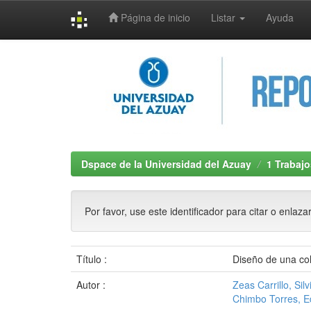
Página de inicio
Listar
Ayuda
Skip
navigation
Dspace de la Universidad del Azuay
1 Trabajo
Por favor, use este identificador para citar o enlaza
Título :
Diseño de una col
Autor :
Zeas Carrillo, Sil
Chimbo Torres, 