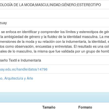
IOLOGÍA DE LA MODA;MASCULINIDAD;GÉNERO;ESTEREOTIPO
Azuay
n se enfoca en identificar y comprender los límites y estereotipos de g
la ambigüedad de género y la fluidez de la identidad masculina. La meto
mensiones de la moda y su relación con la indumentaria, la identidad, e
tos como observación, encuestas y entrevistas. El resultado es una col
onales de lo masculino, la misma que fue validada por un grupo de hom
iseño Textil e Indumentaria
zuay.edu.ec/handle/datos/14796
o, Arquitectura y Arte
Tamaño
Formato