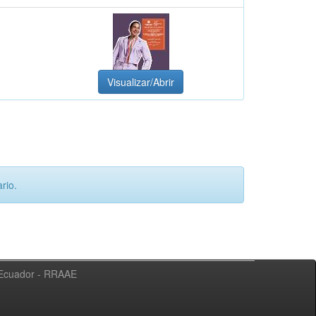
Visualizar/Abrir
rio.
l Ecuador - RRAAE