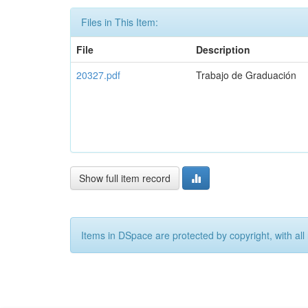
Files in This Item:
File
Description
20327.pdf
Trabajo de Graduación
Show full item record
Items in DSpace are protected by copyright, with all 