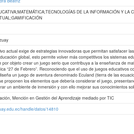
dra Beatriz
UCATIVA;MATEMÁTICA;TECNOLOGÍAS DE LA INFORMACIÓN Y LA 
RTUAL;GAMIFICACIÓN
Azuay
ivo actual exige de estrategias innovadoras que permitan satisfacer la
educación global, esto permite volver más competitivos los sistemas edu
ne por objeto crear un juego serio que contribuya a la enseñanza de m
ca “27 de Febrero”. Reconociendo que el uso de juegos educativos con
iseña un juego de aventura denominado Eculand (tierra de las ecuaci
e proponen los elementos que debería considerar el juego, presentan
rar un ambiente de inmersión y con ello mejorar sus conocimientos so
ación, Mención en Gestión del Aprendizaje mediado por TIC
zuay.edu.ec/handle/datos/14810