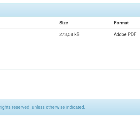
Size
Format
273,58 kB
Adobe PDF
rights reserved, unless otherwise indicated.