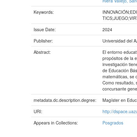
Riera Vallejo, San
Keywords:
INNOVACIÓN;ED
TICS;JUEGO;VI
Issue Date:
2024
Publisher:
Universidad del 
Abstract:
El entorno educat
propósitos de la 
investigación tie
de Educación Bási
matemáticas, se d
Como resultado, s
concursante gene
metadata.dc.description.degree:
Magíster en Educ
URI:
http://dspace.ua
Appears in Collections:
Posgrados