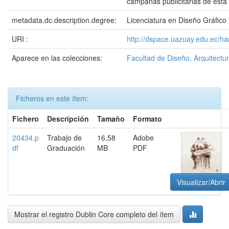
campañas publicitarias de esta 
metadata.dc.description.degree:
Licenciatura en Diseño Gráfico
URI :
http://dspace.uazuay.edu.ec/h
Aparece en las colecciones:
Facultad de Diseño, Arquitectur
Ficheros en este ítem:
Fichero
Descripción
Tamaño
Formato
20434.p
Trabajo de
16,58
Adobe
df
Graduación
MB
PDF
Visualizar/Abrir
Mostrar el registro Dublin Core completo del ítem