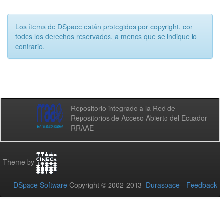
Los ítems de DSpace están protegidos por copyright, con
todos los derechos reservados, a menos que se indique lo
contrario.
Repositorio integrado a la Red de
Repositorios de Acceso Abierto del Ecuador -
RRAAE
Theme by
DSpace Software
Copyright © 2002-2013
Duraspace
-
Feedback