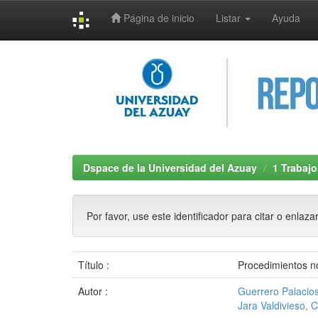
Página de inicio
Listar
Ayuda
Skip
navigation
Dspace de la Universidad del Azuay
1 Trabajo
Por favor, use este identificador para citar o enlaza
Título :
Procedimientos n
Autor :
Guerrero Palacio
Jara Valdivieso, 