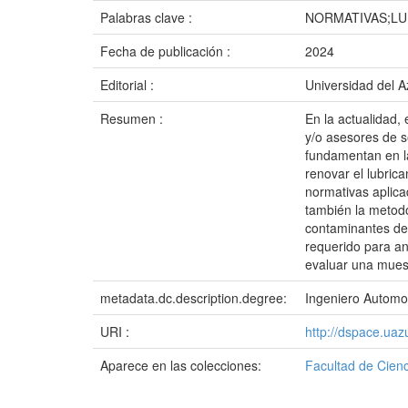
Palabras clave :
NORMATIVAS;LU
Fecha de publicación :
2024
Editorial :
Universidad del 
Resumen :
En la actualidad,
y/o asesores de s
fundamentan en la
renovar el lubrica
normativas aplica
también la metodo
contaminantes det
requerido para ana
evaluar una mues
metadata.dc.description.degree:
Ingeniero Automot
URI :
http://dspace.ua
Aparece en las colecciones:
Facultad de Cienc