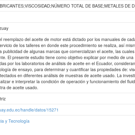
BRICANTES;VISCOSIDAD;NÚMERO TOTAL DE BASE;METALES DE 
Azuay
 el reemplazo del aceite de motor está dictado por los manuales de ca
ervicio de los talleres en donde este procedimiento se realiza, así mi
 publicidad de algunas marcas que comercializan el aceite, las cuale
nte. El presente estudio tiene como objetivo explicar por medio de una re
das por los laboratorios de análisis de aceite en el Ecuador, considera
logía de ensayo, para determinar y cuantificar las propiedades de: vi
ectados en diferentes análisis de muestras de aceite usado. La invest
lizar e interpretar la condición de operación y funcionamiento del flui
tra de aceite usado.
riz
zuay.edu.ec/handle/datos/15271
ia y Tecnología