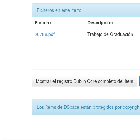
Ficheros en este ítem:
Fichero
Descripción
20786.pdf
Trabajo de Graduación
Mostrar el registro Dublin Core completo del ítem
Los ítems de DSpace están protegidos por copyright