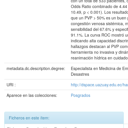
con un total de 533 pacientes,
Odds Ratio combinado de 4.44 
10.49, p < 0.001). Los resultad
que un PVP > 50% es un buen p
congestión venosa sistémica, 
sensibilidad del 67.6% y especif
91.1%. La curva ROC mostró u
indicando alta capacidad discri
hallazgos destacan al PVP co
herramienta no invasiva y dinám
reanimación hídrica en cuidados
metadata.dc.description.degree:
Especialista en Medicina de E
Desastres
URI :
http://dspace.uazuay.edu.ec/h
Aparece en las colecciones:
Posgrados
Ficheros en este ítem: