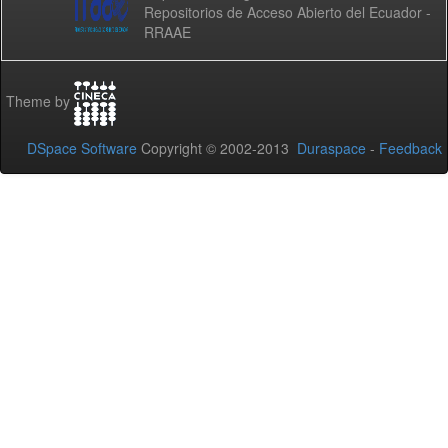
Repositorios de Acceso Abierto del Ecuador -
RRAAE
Theme by
DSpace Software
Copyright © 2002-2013
Duraspace
-
Feedback