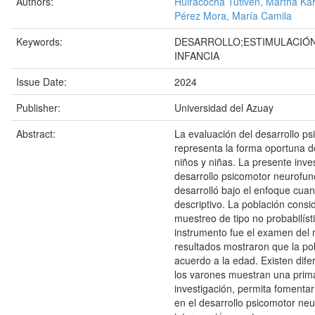
Authors:
Huiracocha Tutiven, Martha Kar
Pérez Mora, María Camila
Keywords:
DESARROLLO;ESTIMULACIÓN
INFANCIA
Issue Date:
2024
Publisher:
Universidad del Azuay
Abstract:
La evaluación del desarrollo p
representa la forma oportuna de
niños y niñas. La presente inve
desarrollo psicomotor neurofun
desarrolló bajo el enfoque cuant
descriptivo. La población cons
muestreo de tipo no probabilíst
instrumento fue el examen del
resultados mostraron que la pob
acuerdo a la edad. Existen dife
los varones muestran una prim
investigación, permita fomentar
en el desarrollo psicomotor neu