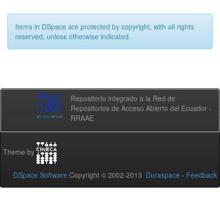
Items in DSpace are protected by copyright, with all rights
reserved, unless otherwise indicated.
Repositorio integrado a la Red de
Repositorios de Acceso Abierto del Ecuador -
RRAAE
Theme by
DSpace Software
Copyright © 2002-2013
Duraspace
-
Feedback