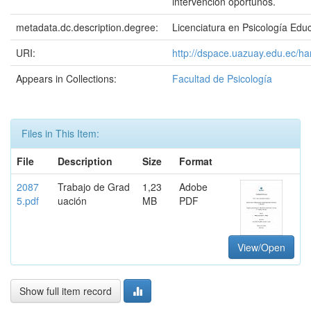
intervención oportunos.
metadata.dc.description.degree:
Licenciatura en Psicología Educ
URI:
http://dspace.uazuay.edu.ec/h
Appears in Collections:
Facultad de Psicología
Files in This Item:
File
Description
Size
Format
2087
Trabajo de Grad
1,23
Adobe
5.pdf
uación
MB
PDF
View/Open
Show full item record