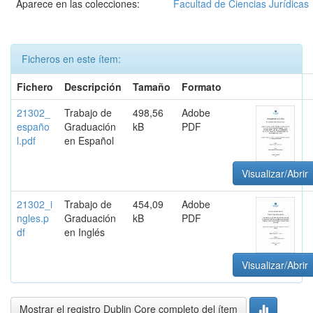
Aparece en las colecciones:
Facultad de Ciencias Jurídicas
Ficheros en este ítem:
Fichero
Descripción
Tamaño
Formato
21302_
Trabajo de
498,56
Adobe
españo
Graduación
kB
PDF
l.pdf
en Español
Visualizar/Abrir
21302_i
Trabajo de
454,09
Adobe
ngles.p
Graduación
kB
PDF
df
en Inglés
Visualizar/Abrir
Mostrar el registro Dublin Core completo del ítem