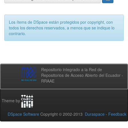
Los ítems de DSpace están protegidos por copyright, con
todos los derechos reservados, a menos que se indique lo
contrario.
Repositorio integrado a la Red de
Repositorios de Acceso Abierto del Ecuador -
RRAAE
Theme by
DSpace Software
Copyright © 2002-2013
Duraspace
-
Feedback