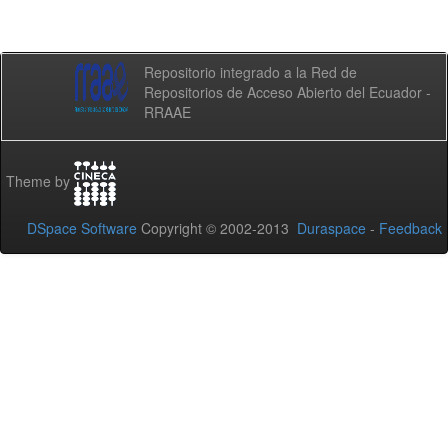
Repositorio integrado a la Red de
Repositorios de Acceso Abierto del Ecuador -
RRAAE
Theme by
DSpace Software
Copyright © 2002-2013
Duraspace
-
Feedback