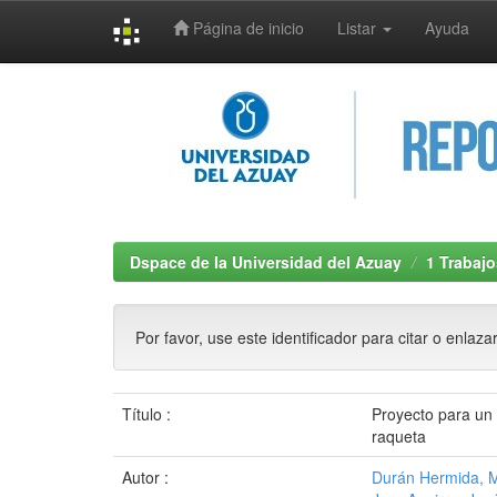
Página de inicio
Listar
Ayuda
Skip
navigation
Dspace de la Universidad del Azuay
1 Trabajo
Por favor, use este identificador para citar o enlaza
Título :
Proyecto para un 
raqueta
Autor :
Durán Hermida, M