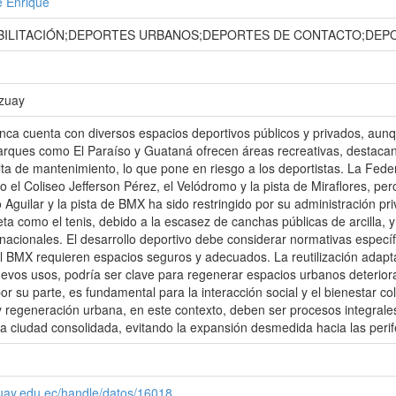
é Enrique
ILITACIÓN;DEPORTES URBANOS;DEPORTES DE CONTACTO;DEPO
Azuay
nca cuenta con diversos espacios deportivos públicos y privados, aun
Parques como El Paraíso y Guataná ofrecen áreas recreativas, destacan
lta de mantenimiento, lo que pone en riesgo a los deportistas. La Fed
o el Coliseo Jefferson Pérez, el Velódromo y la pista de Miraflores, per
 Aguilar y la pista de BMX ha sido restringido por su administración pr
ta como el tenis, debido a la escasez de canchas públicas de arcilla, y
nacionales. El desarrollo deportivo debe considerar normativas específ
l BMX requieren espacios seguros y adecuados. La reutilización adapta
evos usos, podría ser clave para regenerar espacios urbanos deteriora
por su parte, es fundamental para la interacción social y el bienestar c
 y regeneración urbana, en este contexto, deben ser procesos integrale
 la ciudad consolidada, evitando la expansión desmedida hacia las perif
zuay.edu.ec/handle/datos/16018