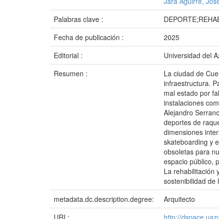
Jara Aguirre, Jos
Palabras clave :
DEPORTE;REHAB
Fecha de publicación :
2025
Editorial :
Universidad del 
Resumen :
La ciudad de Cue
infraestructura. 
mal estado por fa
instalaciones com
Alejandro Serrano
deportes de raque
dimensiones inter
skateboarding y e
obsoletas para nu
espacio público, 
La rehabilitación
sostenibilidad de
metadata.dc.description.degree:
Arquitecto
URI :
http://dspace.ua