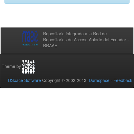
Repositorio integrado a la Red de
Repositorios de Acceso Abierto del Ecuador -
RRAAE
Theme by
DSpace Software
Copyright © 2002-2013
Duraspace
-
Feedback