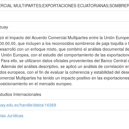
CIAL MULTIPARTES;EXPORTACIONES ECUATORIANAS;SOMBRERO
Azuay
izó el impacto del Acuerdo Comercial Multipartes entre la Unión Europ
00.00.00, que incluyen a los reconocidos sombreros de paja toquilla
desarrolló con un enfoque mixto, que combinó el análisis documental de
a Unión Europea, con el estudio del comportamiento de las exportacion
Para ello, se utilizaron datos oficiales provenientes del Banco Central
 Además del análisis descriptivo, se aplicó un análisis de correlación e
dos europeos, con el fin de evaluar la coherencia y estabilidad del de
mercial Multipartes ha tenido un impacto positivo en las exportacione
posicionamiento en el mercado europeo.
studios Internacionales
zuay.edu.ec/handle/datos/16369
ias Jurídicas