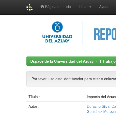
Página de inicio
Listar
Ayuda
Skip
navigation
Dspace de la Universidad del Azuay
1 Trabajo
Por favor, use este identificador para citar o enlaza
Título :
Impacto del Acuer
Autor :
Durazno Silva, Ca
González Morocho