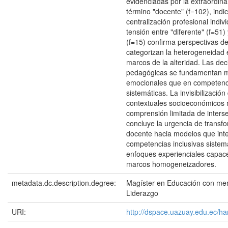
evidenciadas por la extraordina
término "docente" (f=102), indi
centralización profesional indivi
tensión entre "diferente" (f=51)
(f=15) confirma perspectivas def
categorizan la heterogeneidad 
marcos de la alteridad. Las dec
pedagógicas se fundamentan má
emocionales que en competenc
sistemáticas. La invisibilización
contextuales socioeconómicos
comprensión limitada de inters
concluye la urgencia de transf
docente hacia modelos que int
competencias inclusivas sistem
enfoques experienciales capace
marcos homogeneizadores.
metadata.dc.description.degree:
Magíster en Educación con men
Liderazgo
URI:
http://dspace.uazuay.edu.ec/h