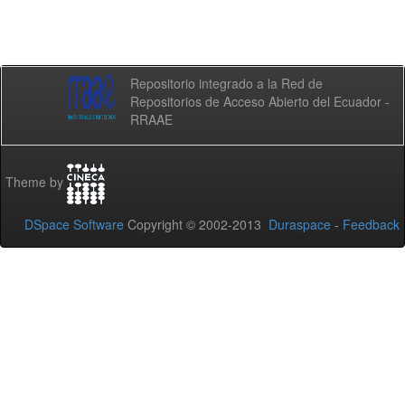
Repositorio integrado a la Red de
Repositorios de Acceso Abierto del Ecuador -
RRAAE
Theme by
DSpace Software
Copyright © 2002-2013
Duraspace
-
Feedback