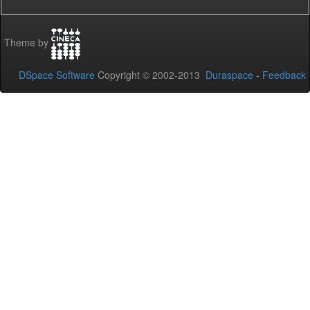
Theme by
DSpace Software
Copyright © 2002-2013
Duraspace
-
Feedback