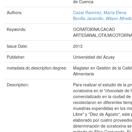
de Cuenca
Authors:
Cazar Ramírez, María Elena
Bonilla Jaramillo, Wilson Alfred
Keywords:
OCRATOXINA;CACAO
ARTESANAL;OTA;MICOTOXIN
Issue Date:
2013
Publisher:
Universidad del Azuay
metadata.dc.description.degree:
Magister en Gestión de la Cali
Alimentaria
Description:
Para realizar el estudio de la p
ocratoxina en el "chocolate de 
comercializado en la ciudad d
recolectaron en diferentes tie
muestras expendidas en los me
Libre" y "Diez de Agosto", este
elaborado por cuatro proveedor
determinación de ocratoxina se 
método de Elisa Conjugado. El