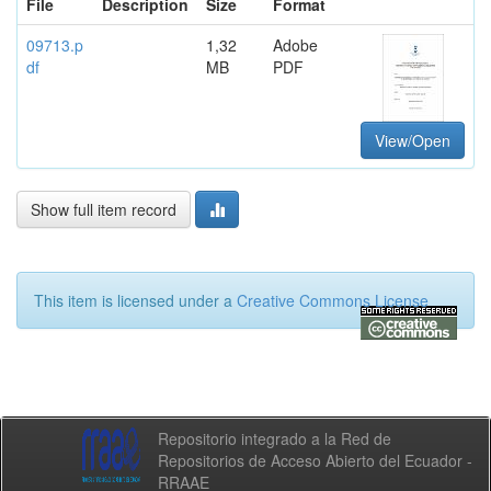
File
Description
Size
Format
09713.p
1,32
Adobe
df
MB
PDF
View/Open
Show full item record
This item is licensed under a
Creative Commons License
Repositorio integrado a la Red de
Repositorios de Acceso Abierto del Ecuador -
RRAAE