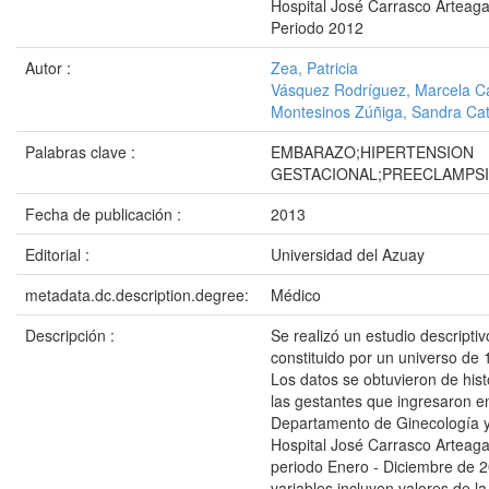
Hospital José Carrasco Arteag
Periodo 2012
Autor :
Zea, Patricia
Vásquez Rodríguez, Marcela Ca
Montesinos Zúñiga, Sandra Cat
Palabras clave :
EMBARAZO;HIPERTENSION
GESTACIONAL;PREECLAMPSI
Fecha de publicación :
2013
Editorial :
Universidad del Azuay
metadata.dc.description.degree:
Médico
Descripción :
Se realizó un estudio descriptiv
constituido por un universo de 
Los datos se obtuvieron de histo
las gestantes que ingresaron en
Departamento de Ginecología y 
Hospital José Carrasco Arteaga
periodo Enero - Diciembre de 
variables incluyen valores de la