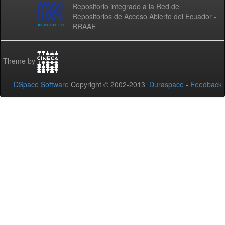
Repositorio integrado a la Red de
Repositorios de Acceso Abierto del Ecuador -
RRAAE
Theme by
DSpace Software
Copyright © 2002-2013
Duraspace
-
Feedback