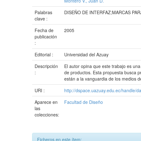
Montero V., Juan D.
Palabras
DISEÑO DE INTERFAZ;MARCAS PAR
clave :
Fecha de
2005
publicación
:
Editorial :
Universidad del Azuay
Descripción
El autor opina que este trabajo es una
:
de productos. Esta propuesta busca pr
están a la vanguardia de los medios 
URI :
http://dspace.uazuay.edu.ec/handle/d
Aparece en
Facultad de Diseño
las
colecciones:
Ficheros en este ítem: