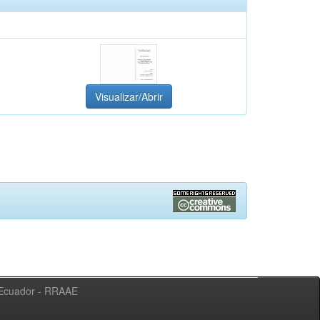
Visualizar/Abrir
l Ecuador - RRAAE