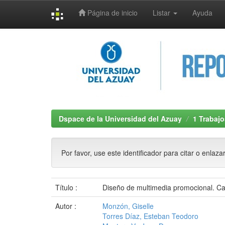
Página de inicio
Listar
Ayuda
Skip
navigation
Dspace de la Universidad del Azuay
1 Trabajo
Por favor, use este identificador para citar o enlaza
Título :
Diseño de multimedia promocional. C
Autor :
Monzón, Giselle
Torres Díaz, Esteban Teodoro