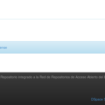
cense
Repositorio integrado a la Red de Repositorios de Acceso Abierto de
DSpace S