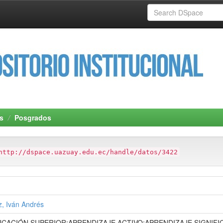
s
Posgrados
http://dspace.uazuay.edu.ec/handle/datos/3422
, Iván Andrés
CACIÓN SUPERIOR;APRENDIZAJE ACTIVO;APRENDIZAJE SIGNIFI