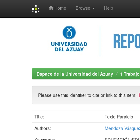
Home
Browse
Help
Skip
navigation
Dspace de la Universidad del Azuay
1 Trabajo
Please use this identifier to cite or link to this item:
Title:
Texto Paralelo
Authors:
Mendoza Vásquez
Keywords:
EDUCACIÓN;EDU