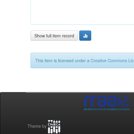
Show full item record
This item is licensed under a
Creative Commons Li
Theme by