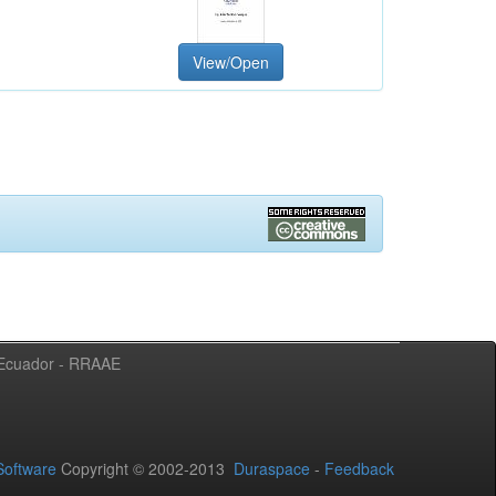
View/Open
l Ecuador - RRAAE
oftware
Copyright © 2002-2013
Duraspace
-
Feedback