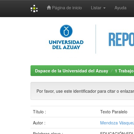
Página de inicio
Listar
Ayuda
Skip
navigation
Dspace de la Universidad del Azuay
1 Trabajo
Por favor, use este identificador para citar o enlaza
Título :
Texto Paralelo
Autor :
Mendoza Vásquez
Palabras clave :
EDUCACIÓN;EDU