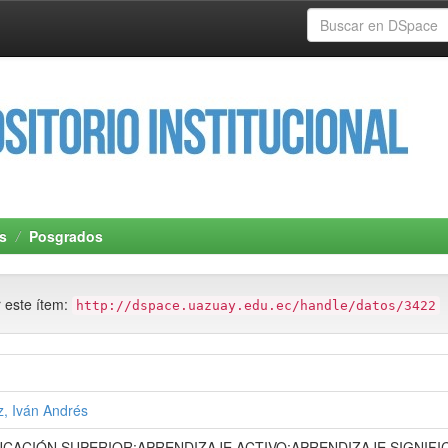
s
Posgrados
r este ítem:
http://dspace.uazuay.edu.ec/handle/datos/3422
, Iván Andrés
CACIÓN SUPERIOR;APRENDIZAJE ACTIVO;APRENDIZAJE SIGNIFI