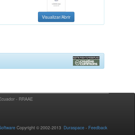
Visualizar/Abrir
l Ecuador - RRAAE
oftware
Copyright © 2002-2013
Duraspace
-
Feedback